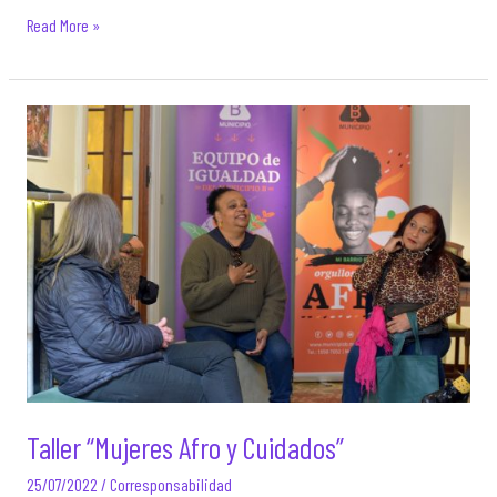
En
Read More »
clave
de
cuidados:
encuentro
de
mujeres
migrantes
Taller “Mujeres Afro y Cuidados”
25/07/2022
/
Corresponsabilidad