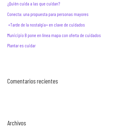
f
¿Quién cuida a las que cuidan?
o
Conecta: una propuesta para personas mayores
r
«Tarde de la nostalgia» en clave de cuidados
:
Municipio B pone en línea mapa con oferta de cuidados
Plantar es cuidar
Comentarios recientes
Archivos