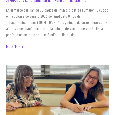
26/01/2023
/
Corresponsabilidad
,
Rendición de cuentas
En el marco del Plan de Cuidados del Municipio B, se sumaron 10 cupos
en la colonia de verano 2023 del Sindicato Único de
Telecomunicaciones (SUTEL). Diez niñas y niños, de entre cinco y diez
años, vienen haciendo uso de la Colonia de Vacaciones de SUTEL a
partir de un acuerdo entre el Sindicato Único de
Cupos
Read More »
de
cuidados
en
vacaciones