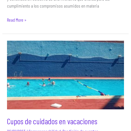
cumplimiento a los compromisos asumidos en materia
1er
Read More »
Encuentro
de
Cuidados
Comunitarios
Cupos de cuidados en vacaciones