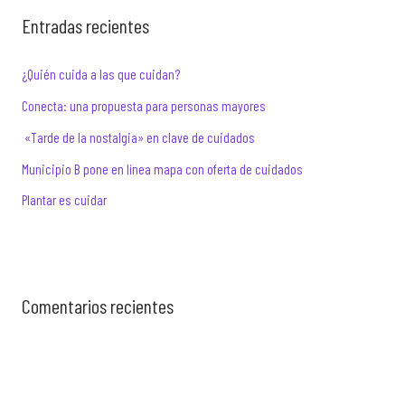
c
Entradas recientes
h
f
¿Quién cuida a las que cuidan?
o
Conecta: una propuesta para personas mayores
r
«Tarde de la nostalgia» en clave de cuidados
:
Municipio B pone en línea mapa con oferta de cuidados
Plantar es cuidar
Comentarios recientes